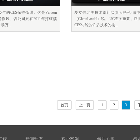
将在今年的CES保持低调。这是Verizon
爱立信北美技术部门负责人格伦·莱
贯作风。该公司只在2011年打破惯
（GlennLaxdal）说。“5G至关重要，
万...
CES讨论的许多技术的核...
首页
上一页
1
2
3
工程
新闻动态
客户案例
解决方案
行